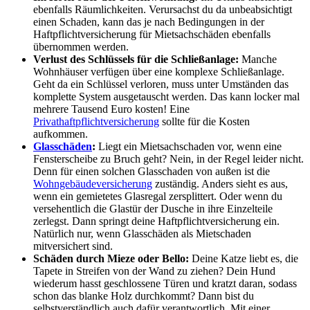
ebenfalls Räumlichkeiten. Verursachst du da unbeabsichtigt
einen Schaden, kann das je nach Bedingungen in der
Haftpflichtversicherung für Mietsachschäden ebenfalls
übernommen werden.
Verlust des Schlüssels für die Schließanlage:
Manche
Wohnhäuser verfügen über eine komplexe Schließanlage.
Geht da ein Schlüssel verloren, muss unter Umständen das
komplette System ausgetauscht werden. Das kann locker mal
mehrere Tausend Euro kosten! Eine
Privathaftpflichtversicherung
sollte für die Kosten
aufkommen.
Glasschäden
:
Liegt ein Mietsachschaden vor, wenn eine
Fensterscheibe zu Bruch geht? Nein, in der Regel leider nicht.
Denn für einen solchen Glasschaden von außen ist die
Wohngebäudeversicherung
zuständig. Anders sieht es aus,
wenn ein gemietetes Glasregal zersplittert. Oder wenn du
versehentlich die Glastür der Dusche in ihre Einzelteile
zerlegst. Dann springt deine Haftpflichtversicherung ein.
Natürlich nur, wenn Glasschäden als Mietschaden
mitversichert sind.
Schäden durch Mieze oder Bello:
Deine Katze liebt es, die
Tapete in Streifen von der Wand zu ziehen? Dein Hund
wiederum hasst geschlossene Türen und kratzt daran, sodass
schon das blanke Holz durchkommt? Dann bist du
selbstverständlich auch dafür verantwortlich. Mit einer