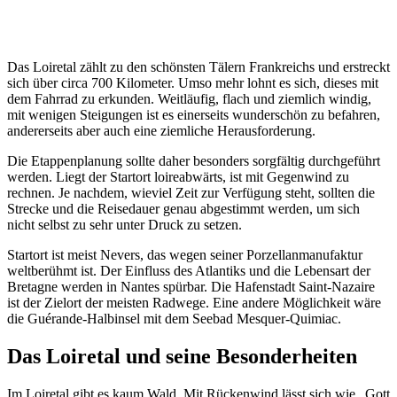
Das Loiretal zählt zu den schönsten Tälern Frankreichs und erstreckt
sich über circa 700 Kilometer. Umso mehr lohnt es sich, dieses mit
dem Fahrrad zu erkunden. Weitläufig, flach und ziemlich windig,
mit wenigen Steigungen ist es einerseits wunderschön zu befahren,
andererseits aber auch eine ziemliche Herausforderung.
Die Etappenplanung sollte daher besonders sorgfältig durchgeführt
werden. Liegt der Startort loireabwärts, ist mit Gegenwind zu
rechnen. Je nachdem, wieviel Zeit zur Verfügung steht, sollten die
Strecke und die Reisedauer genau abgestimmt werden, um sich
nicht selbst zu sehr unter Druck zu setzen.
Startort ist meist Nevers, das wegen seiner Porzellanmanufaktur
weltberühmt ist. Der Einfluss des Atlantiks und die Lebensart der
Bretagne werden in Nantes spürbar. Die Hafenstadt Saint-Nazaire
ist der Zielort der meisten Radwege. Eine andere Möglichkeit wäre
die Guérande-Halbinsel mit dem Seebad Mesquer-Quimiac.
Das Loiretal und seine Besonderheiten
Im Loiretal gibt es kaum Wald. Mit Rückenwind lässt sich wie „Gott