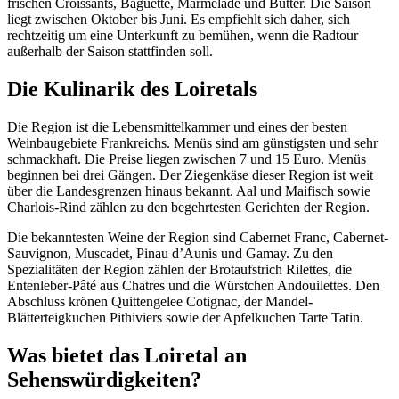
frischen Croissants, Baguette, Marmelade und Butter. Die Saison
liegt zwischen Oktober bis Juni. Es empfiehlt sich daher, sich
rechtzeitig um eine Unterkunft zu bemühen, wenn die Radtour
außerhalb der Saison stattfinden soll.
Die Kulinarik des Loiretals
Die Region ist die Lebensmittelkammer und eines der besten
Weinbaugebiete Frankreichs. Menüs sind am günstigsten und sehr
schmackhaft. Die Preise liegen zwischen 7 und 15 Euro. Menüs
beginnen bei drei Gängen. Der Ziegenkäse dieser Region ist weit
über die Landesgrenzen hinaus bekannt. Aal und Maifisch sowie
Charlois-Rind zählen zu den begehrtesten Gerichten der Region.
Die bekanntesten Weine der Region sind Cabernet Franc, Cabernet-
Sauvignon, Muscadet, Pinau d’Aunis und Gamay. Zu den
Spezialitäten der Region zählen der Brotaufstrich Rilettes, die
Entenleber-Pâté aus Chatres und die Würstchen Andouilettes. Den
Abschluss krönen Quittengelee Cotignac, der Mandel-
Blätterteigkuchen Pithiviers sowie der Apfelkuchen Tarte Tatin.
Was bietet das Loiretal an
Sehenswürdigkeiten?