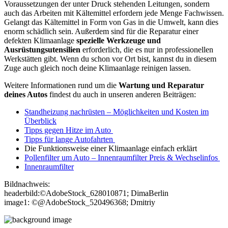
Voraussetzungen der unter Druck stehenden Leitungen, sondern
auch das Arbeiten mit Kältemittel erfordern jede Menge Fachwissen.
Gelangt das Kältemittel in Form von Gas in die Umwelt, kann dies
enorm schädlich sein. Außerdem sind für die Reparatur einer
defekten Klimaanlage
spezielle Werkzeuge und
Ausrüstungsutensilien
erforderlich, die es nur in professionellen
Werkstätten gibt. Wenn du schon vor Ort bist, kannst du in diesem
Zuge auch gleich noch deine Klimaanlage reinigen lassen.
Weitere Informationen rund um die
Wartung und Reparatur
deines Autos
findest du auch in unseren anderen Beiträgen:
Standheizung nachrüsten – Möglichkeiten und Kosten im
Überblick
Tipps gegen Hitze im Auto
Tipps für lange Autofahrten
Die Funktionsweise einer Klimaanlage einfach erklärt
Pollenfilter um Auto – Innenraumfilter Preis & Wechselinfos
Innenraumfilter
Bildnachweis:
headerbild:©AdobeStock_628010871; DimaBerlin
image1: ©@AdobeStock_520496368; Dmitriy